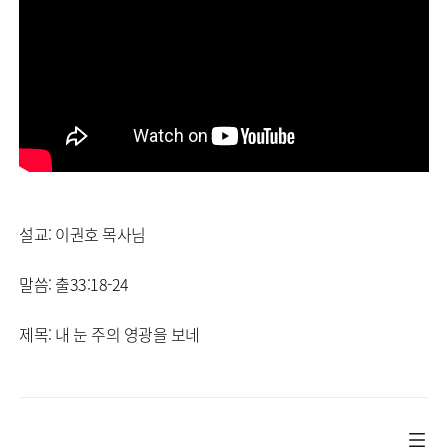
설교: 이권호 목사님
말씀: 출33:18-24
제목: 내 눈 주의 영광을 보네